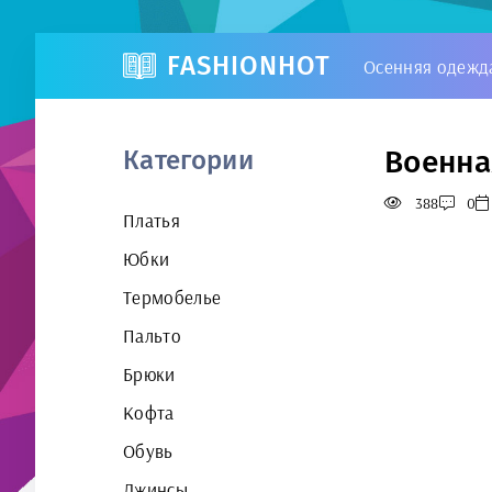
FASHIONHOT
Осенняя одежд
Военна
Категории
388
0
Платья
Юбки
Термобелье
Пальто
Брюки
Кофта
Обувь
Джинсы