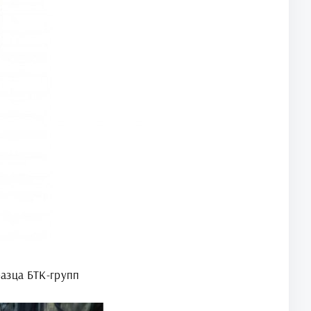
азца БТК-групп