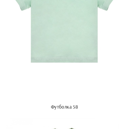
Футболка 58