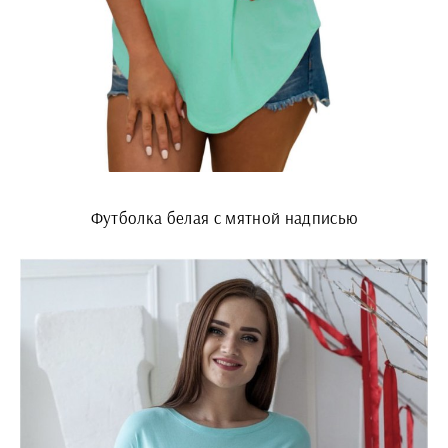
Футболка белая с мятной надписью