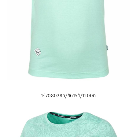
14708028b/46154/1200n