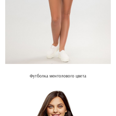
Футболка ментолового цвета