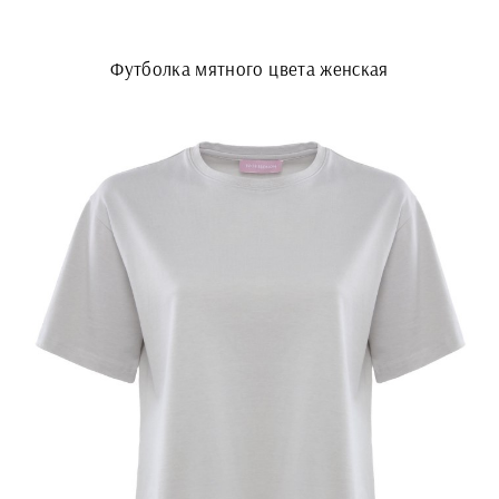
Футболка мятного цвета женская