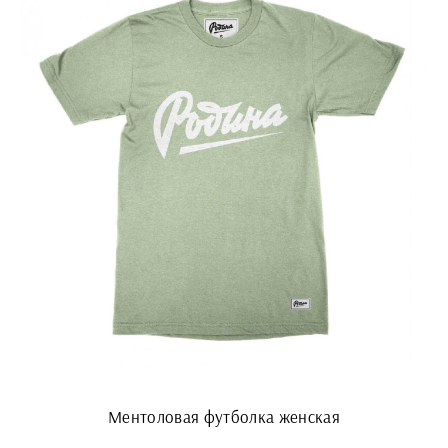
Ментоловая футболка женская