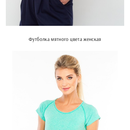
Футболка мятного цвета женская