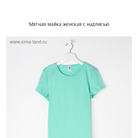
Мятная майка женская с надписью