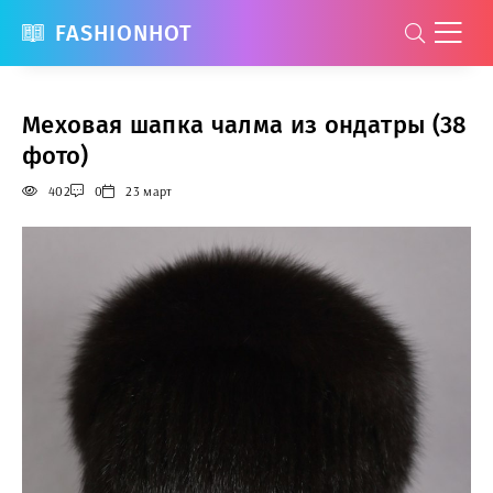
FASHIONHOT
Меховая шапка чалма из ондатры (38
фото)
402
0
23 март