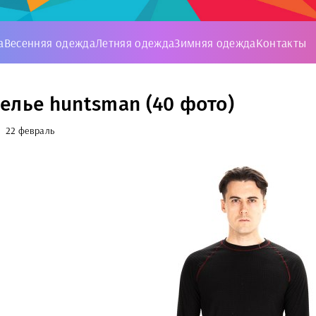
а
Весенняя одежда
Летняя одежда
Зимняя одежда
Контакты
елье huntsman (40 фото)
22 февраль