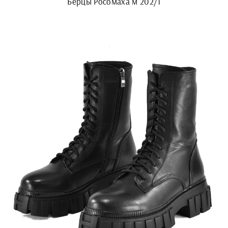
Берцы Росомаха м 202/1