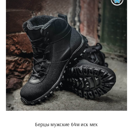
Берцы мужские 64м иск мех