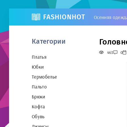
FASHIONHOT
Осенняя одежд
Головн
Категории
463
0
Платья
Юбки
Термобелье
Пальто
Брюки
Кофта
Обувь
Джинсы