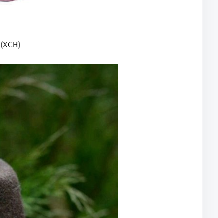
_(ХСН)