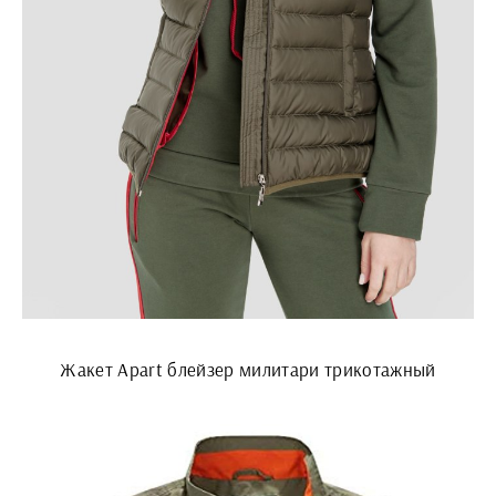
Жакет Apart блейзер милитари трикотажный