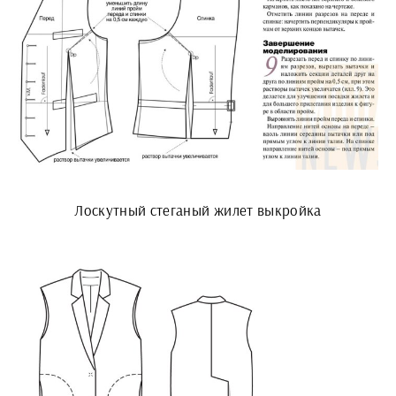
Лоскутный стеганый жилет выкройка