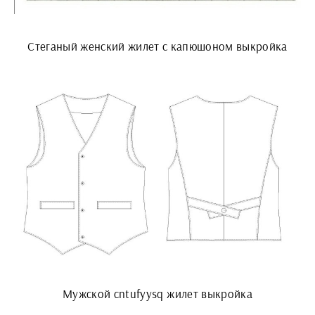
Стеганый женский жилет с капюшоном выкройка
Мужской cntufyysq жилет выкройка