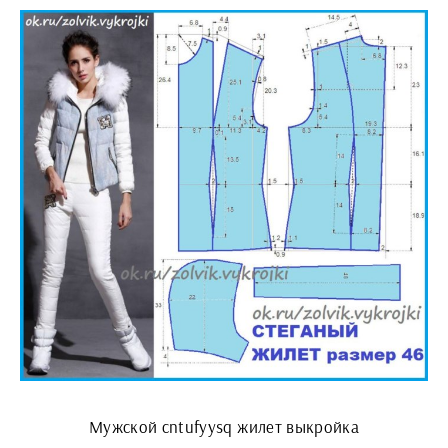
Мужской cntufyysq жилет выкройка