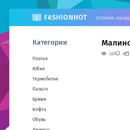
FASHIONHOT
Осенняя одежд
Малино
Категории
257
0
Платья
Юбки
Термобелье
Пальто
Брюки
Кофта
Обувь
Джинсы