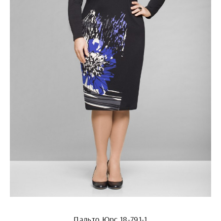
Пальто Юрс 18-791-1