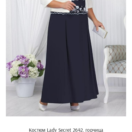
Костюм Lady Secret 2642, горчица