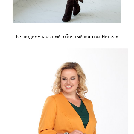
Белподиум красный юбочный костюм Нинель