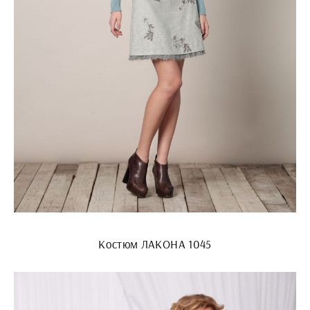
Костюм ЛАКОНА 1045