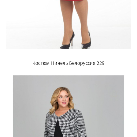
Костюм Нинель Белоруссия 229