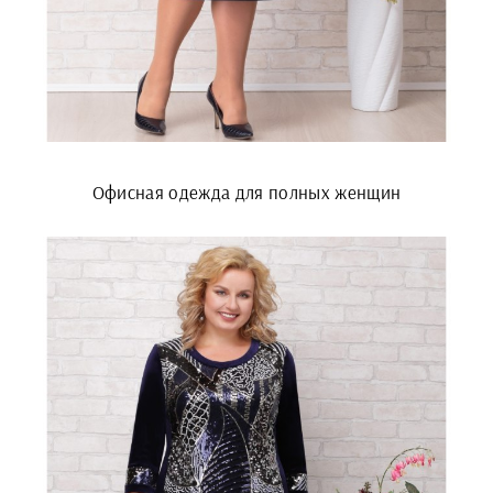
Офисная одежда для полных женщин