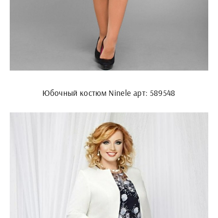
Юбочный костюм Ninele арт: 589548