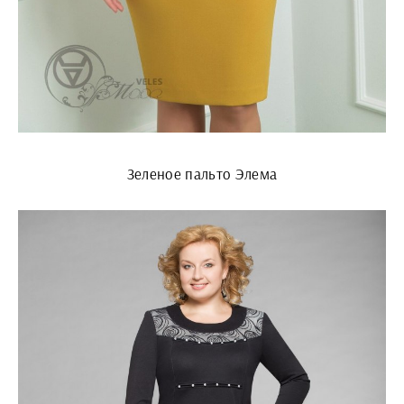
Зеленое пальто Элема