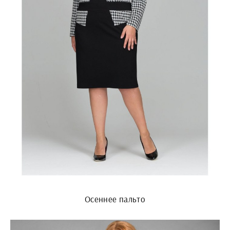
Осеннее пальто