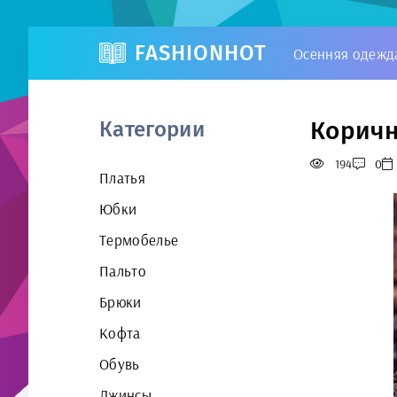
FASHIONHOT
Осенняя одежд
Коричн
Категории
194
0
Платья
Юбки
Термобелье
Пальто
Брюки
Кофта
Обувь
Джинсы