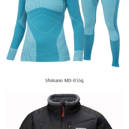
Shimano MD-055q