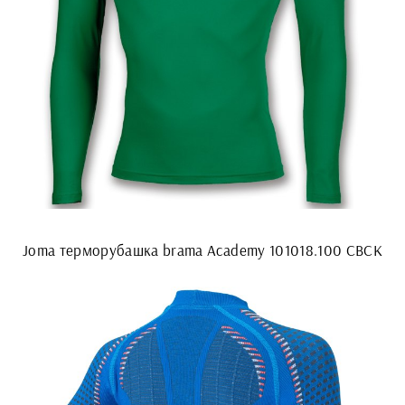
Joma терморубашка brama Academy 101018.100 СВСК