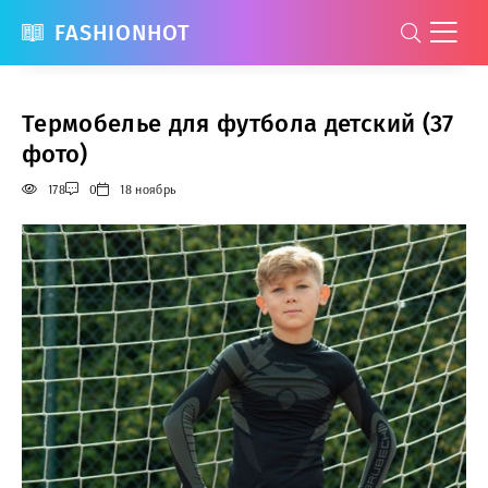
FASHIONHOT
Термобелье для футбола детский (37
фото)
178
0
18 ноябрь