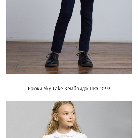
Брюки Sky Lake Кембридж ШФ-1092