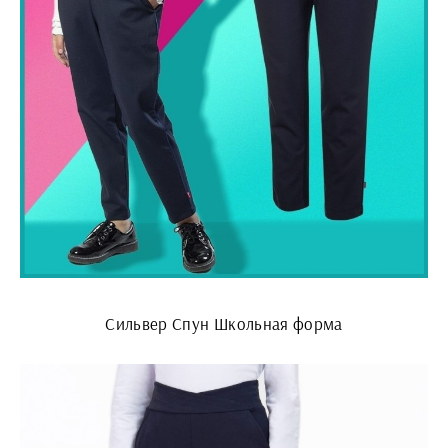
Сильвер Спун Школьная форма