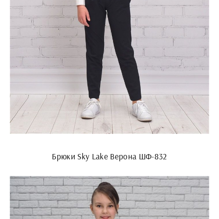
Брюки Sky Lake Верона ШФ-832