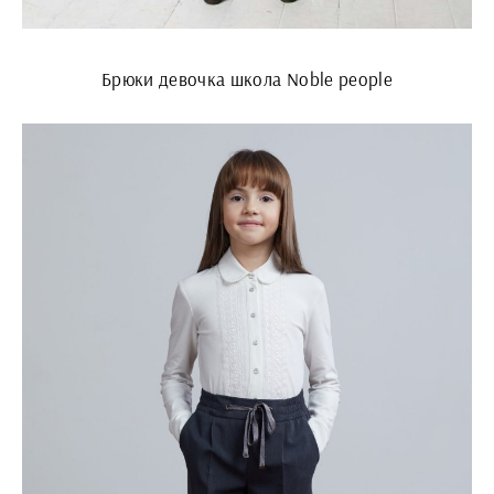
Брюки девочка школа Noble people