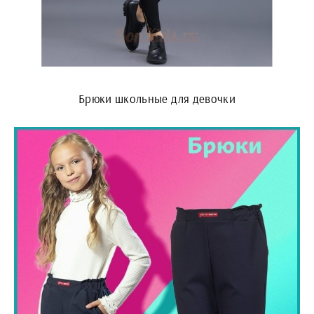
Брюки школьные для девочки