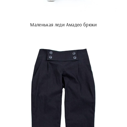
Маленькая леди Амадео брюки