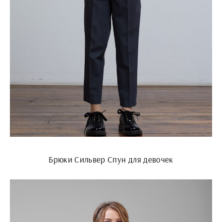
Брюки Сильвер Спун для девочек