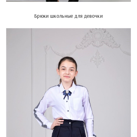
Брюки школьные для девочки