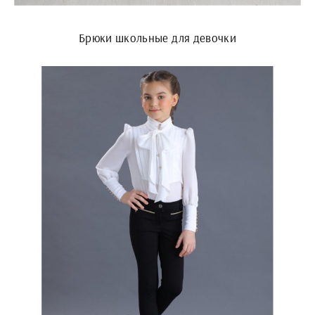
Брюки школьные для девочки