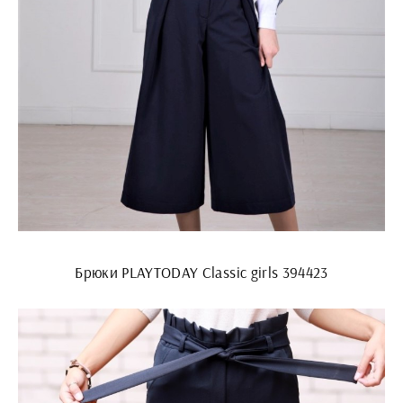
Брюки PLAYTODAY Classic girls 394423