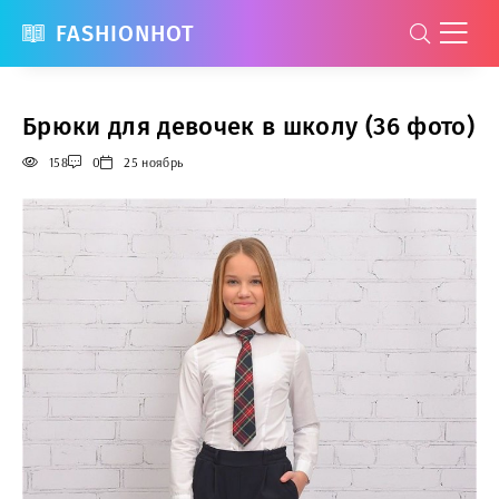
FASHIONHOT
Брюки для девочек в школу (36 фото)
158
0
25 ноябрь