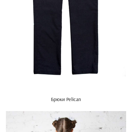
Брюки Pelican