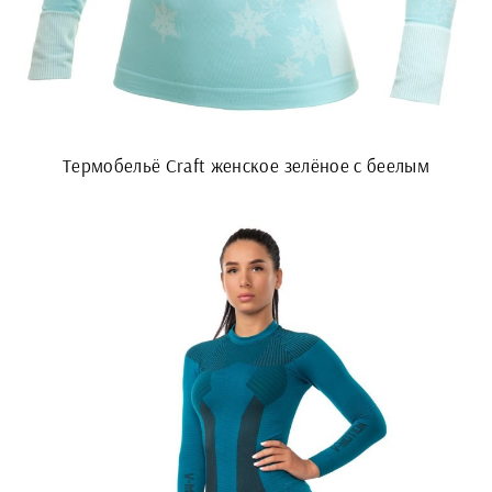
Термобельё Craft женское зелёное с беелым