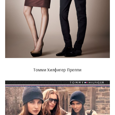
Томми Хилфигер Преппи