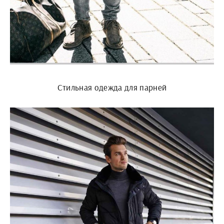
Стильная одежда для парней