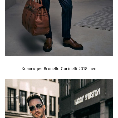
Коллекция Brunello Cucinelli 2018 men