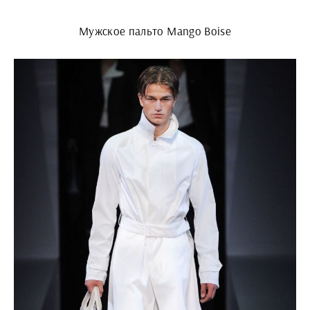
Мужское пальто Mango Boise