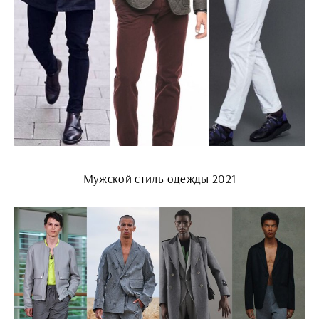
Мужской стиль одежды 2021