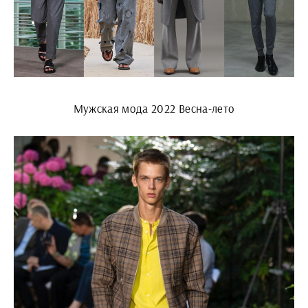
Мужская мода 2022 Весна-лето