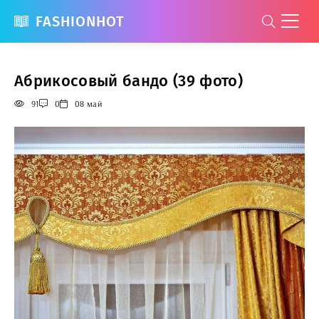
FASHIONHOT
Абрикосовый бандо (39 фото)
91
0
08 май