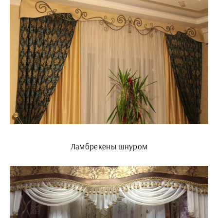
Ламбрекены шнуром