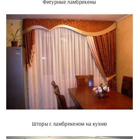
Фигурные ламбрекены
Шторы с ламбрекеном на кухню