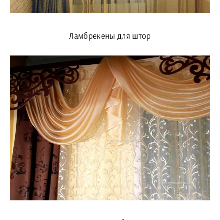
Ламбрекены для штор