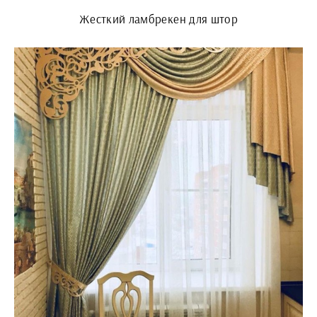
Жесткий ламбрекен для штор