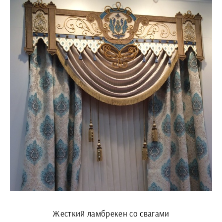
Жесткий ламбрекен со свагами