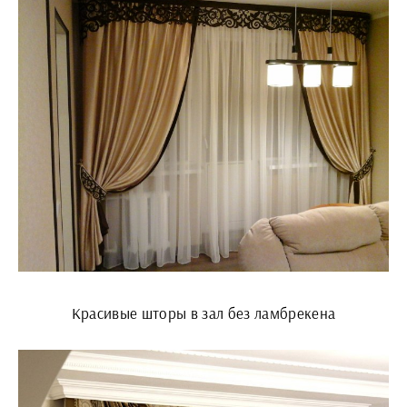
Красивые шторы в зал без ламбрекена