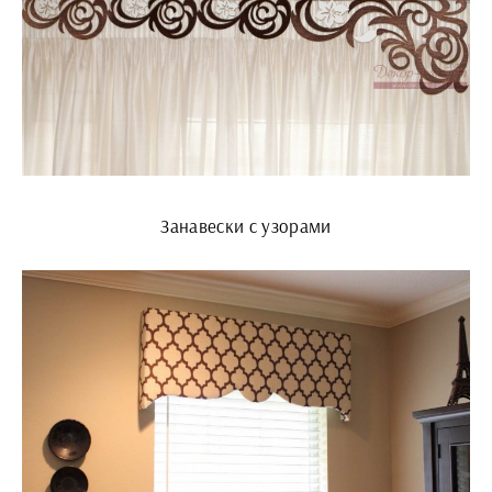
Занавески с узорами