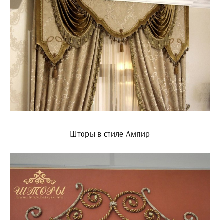
Шторы в стиле Ампир