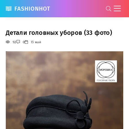
FASHIONHOT
Детали головных уборов (33 фото)
92
0
13 май