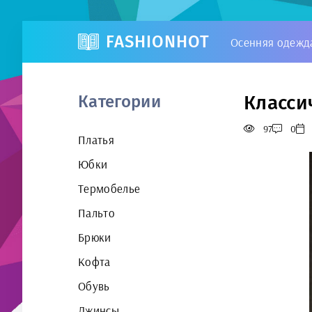
FASHIONHOT
Осенняя одежд
Класси
Категории
97
0
Платья
Юбки
Термобелье
Пальто
Брюки
Кофта
Обувь
Джинсы