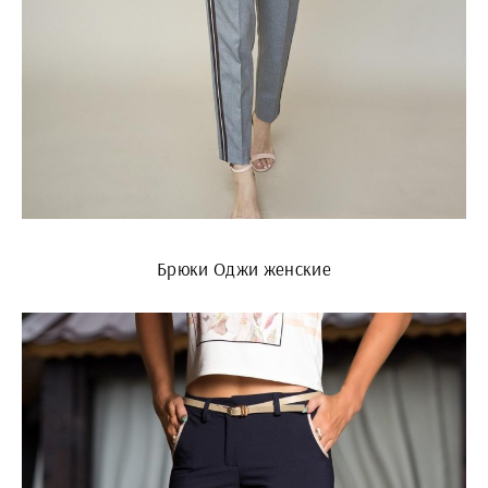
Брюки Оджи женские