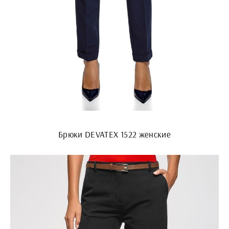
Брюки DEVATEX 1522 женские