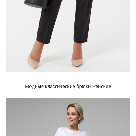
Модные классические брюки женские