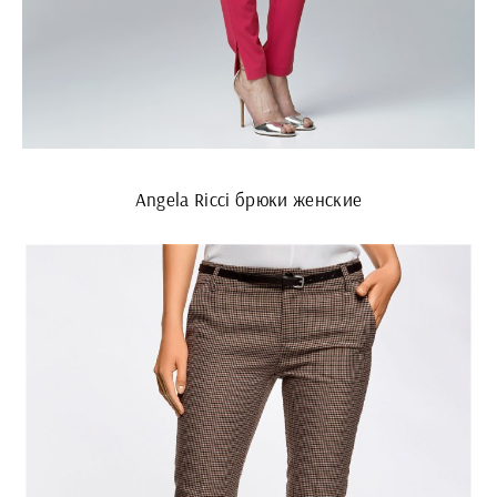
Angela Ricci брюки женские