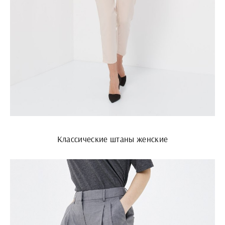
Классические штаны женские