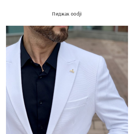
Пиджак oodji