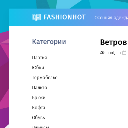
FASHIONHOT
Осенняя одежд
Ветров
Категории
118
0
Платья
Юбки
Термобелье
Пальто
Брюки
Кофта
Обувь
Джинсы