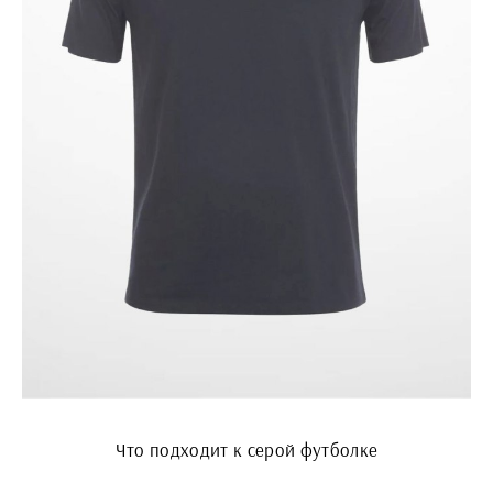
Что подходит к серой футболке