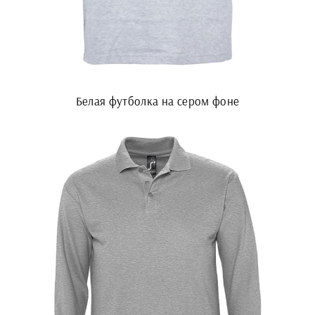
Белая футболка на сером фоне