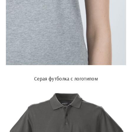
Серая футболка с логотипом