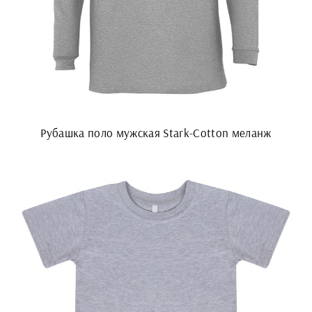
Рубашка поло мужская Stark-Cotton меланж