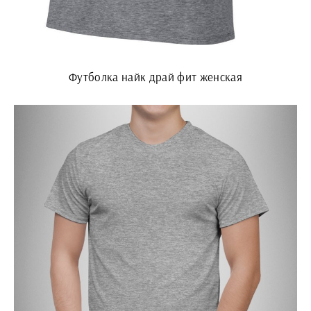
Футболка найк драй фит женская