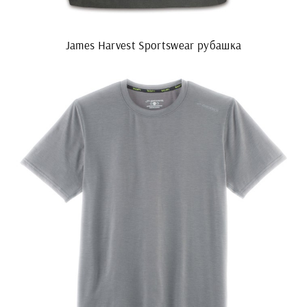
James Harvest Sportswear рубашка