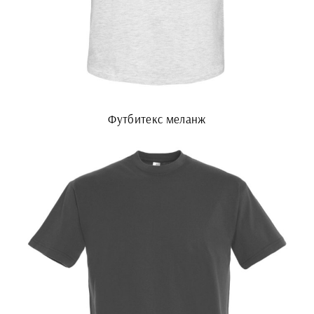
Футбитекс меланж