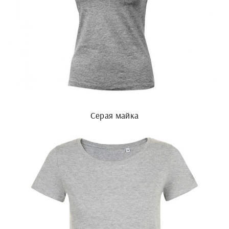
Серая майка