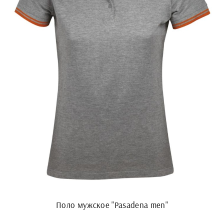
Поло мужское "Pasadena men"