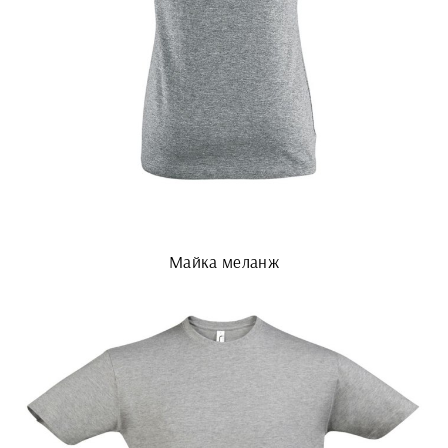
Майка меланж