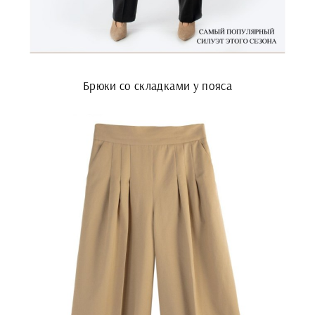
Брюки со складками у пояса