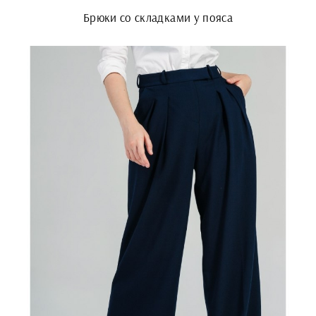
Брюки со складками у пояса