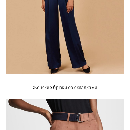
Женские брюки со складками