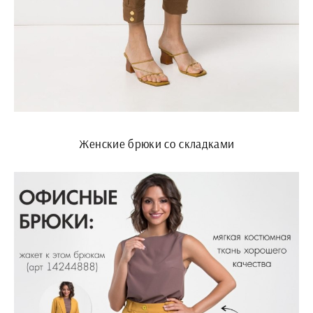
Женские брюки со складками