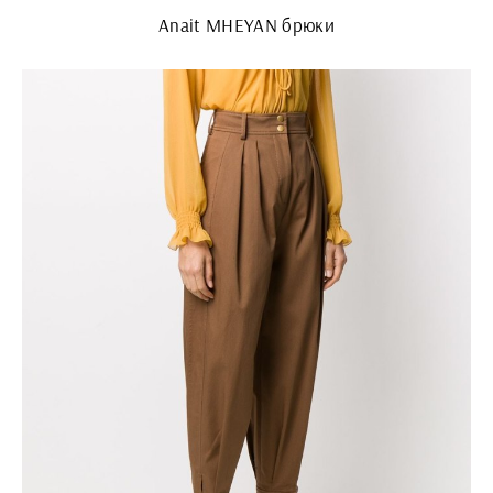
Anait MHEYAN брюки