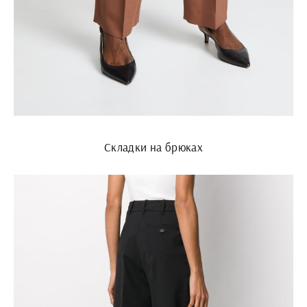
Складки на брюках