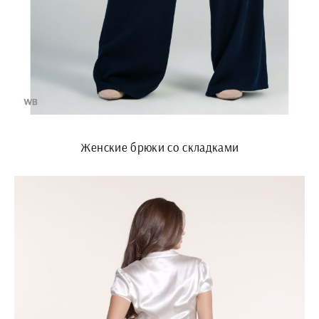
Женские брюки со складками