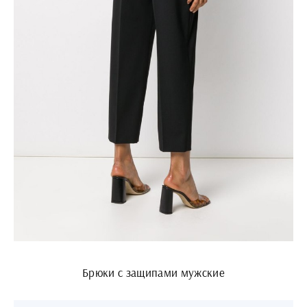
Брюки с защипами мужские