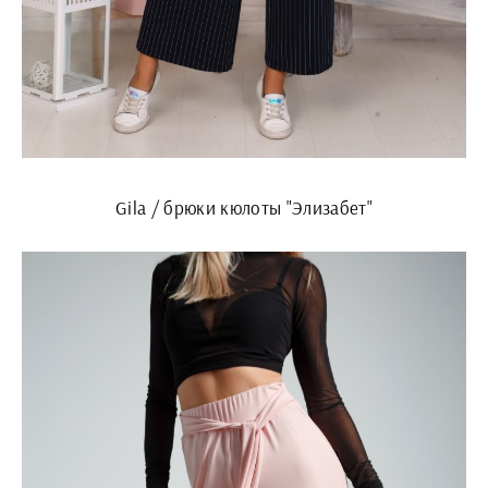
Gila / брюки кюлоты "Элизабет"