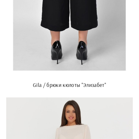
Gila / брюки кюлоты "Элизабет"