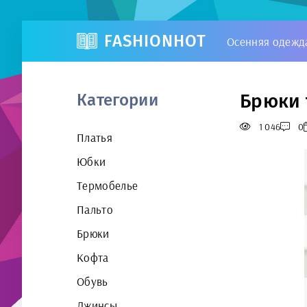
FASHIONHOT
Осенняя одежд
Брюки 
Категории
1 046
0
Платья
Юбки
Термобелье
Пальто
Брюки
Кофта
Обувь
Джинсы