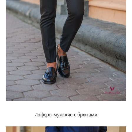
Лоферы мужские с брюками