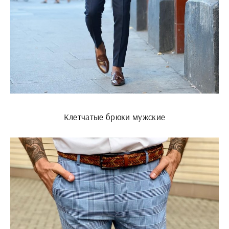
Клетчатые брюки мужские