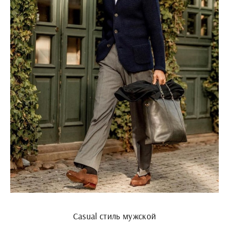
Casual стиль мужской