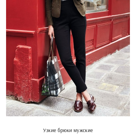
Узкие брюки мужские