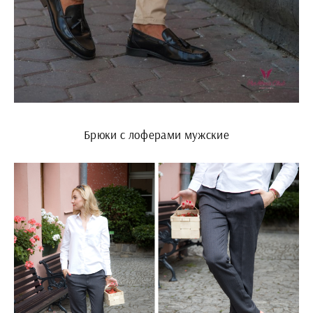
Брюки с лоферами мужские