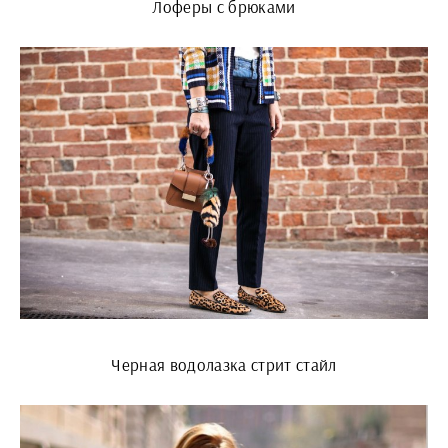
Лоферы с брюками
Черная водолазка стрит стайл