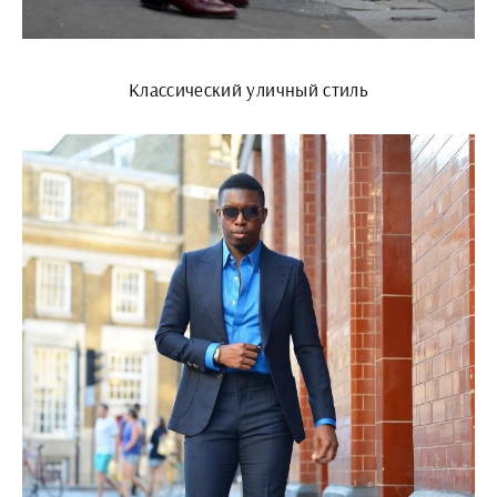
Классический уличный стиль