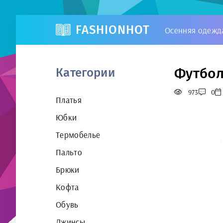
FASHIONHOT
Осенняя одежд
Футбол
Категории
973
0
Платья
Юбки
Термобелье
Пальто
Брюки
Кофта
Обувь
Джинсы