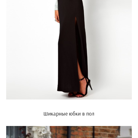
Шикарные юбки в пол