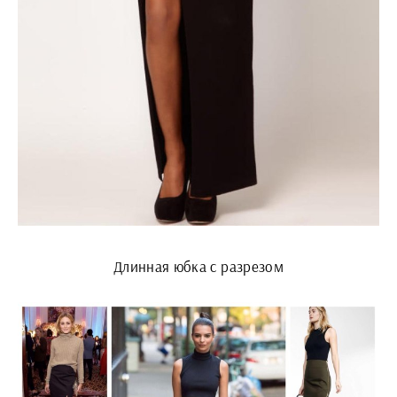
Длинная юбка с разрезом