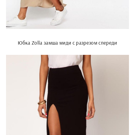
Юбка Zolla замша миди с разрезом спереди