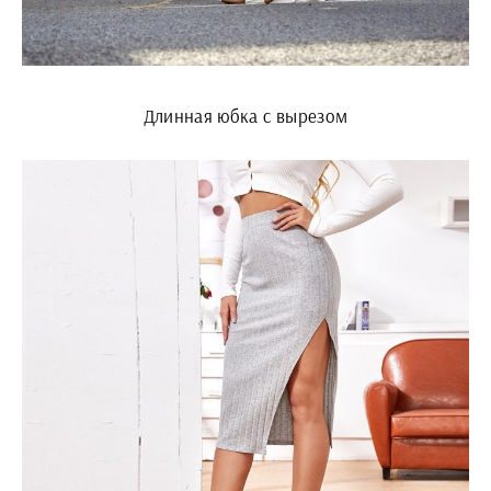
Длинная юбка с вырезом