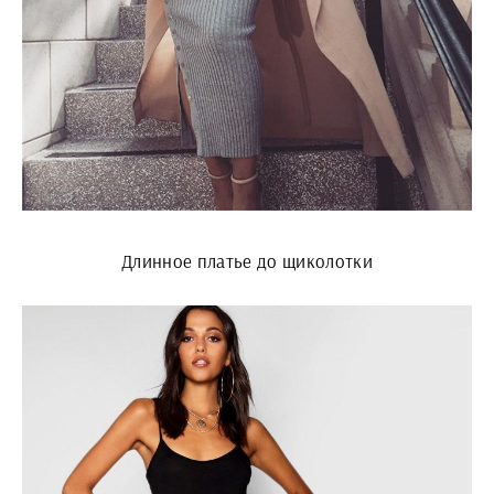
Длинное платье до щиколотки