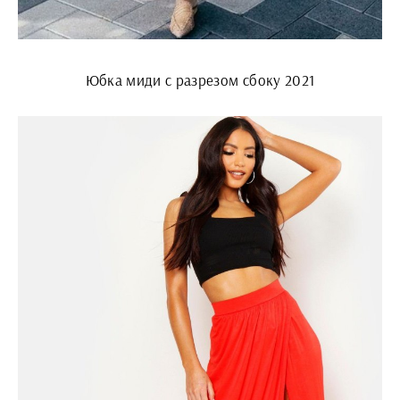
Юбка миди с разрезом сбоку 2021