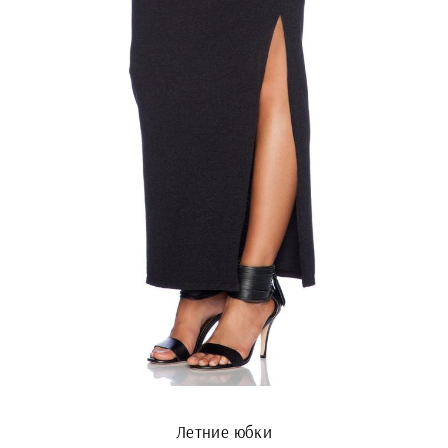
Летние юбки