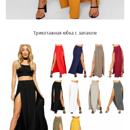
Трикотажная юбка с запахом