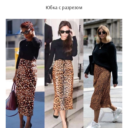
Юбка с разрезом