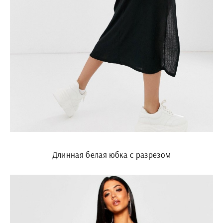
Длинная белая юбка с разрезом