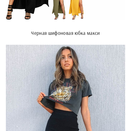
Черная шифоновая юбка макси