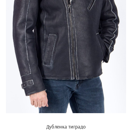
Дубленка тиградо