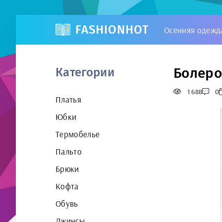
FASHIONHOT
Осенняя одежд
Болеро
Категории
1 688
0
Платья
Юбки
Термобелье
Пальто
Брюки
Кофта
Обувь
Джинсы