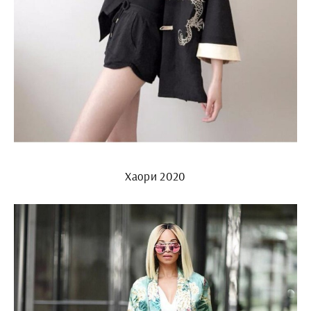
Хаори 2020