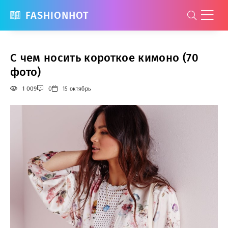
FASHIONHOT
С чем носить короткое кимоно (70
фото)
1 009
0
15 октябрь