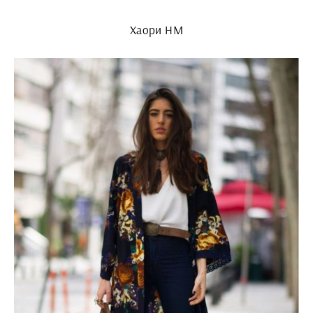
Хаори HM