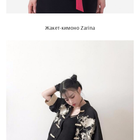
Жакет-кимоно Zarina