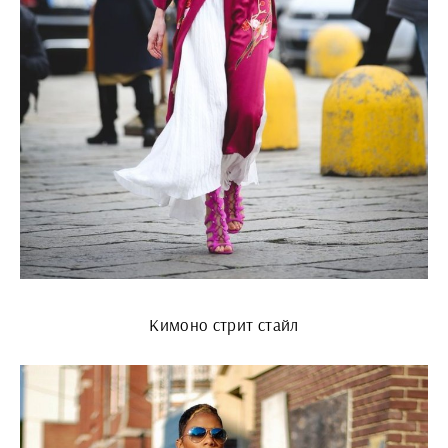
Кимоно стрит стайл