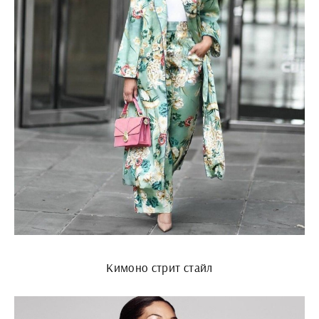
Кимоно стрит стайл