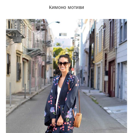
Кимоно мотиви