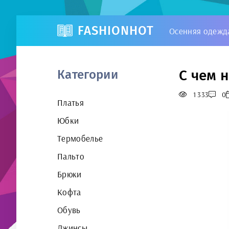
FASHIONHOT
Осенняя одежд
С чем 
Категории
1 333
0
Платья
Юбки
Термобелье
Пальто
Брюки
Кофта
Обувь
Джинсы