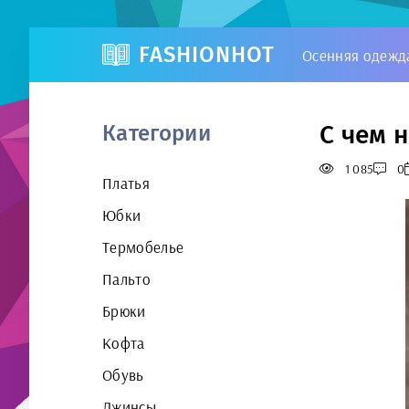
FASHIONHOT
Осенняя одежд
С чем 
Категории
1 085
0
Платья
Юбки
Термобелье
Пальто
Брюки
Кофта
Обувь
Джинсы