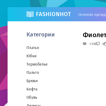
FASHIONHOT
Осенняя одежд
Фиолет
Категории
1 310
0
Платья
Юбки
Термобелье
Пальто
Брюки
Кофта
Обувь
Джинсы