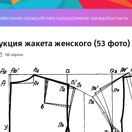
а
Весенняя одежда
Летняя одежда
Зимняя одежда
Контакты
укция жакета женского (53 фото)
08 апрель