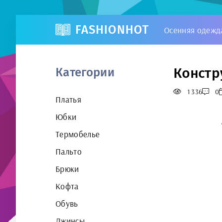
FASHIONHOT
Осенняя одежд
Констр
Категории
1 336
0
Платья
Юбки
Термобелье
Пальто
Брюки
Кофта
Обувь
Джинсы