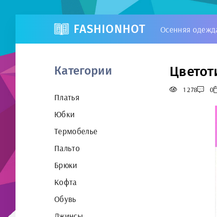
FASHIONHOT
Осенняя одежд
Цветот
Категории
1 278
0
Платья
Юбки
Термобелье
Пальто
Брюки
Кофта
Обувь
Джинсы