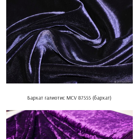
Бархат галиотис MCV 87555 (бархат)