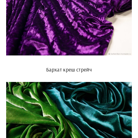
Бархат креш стрейч