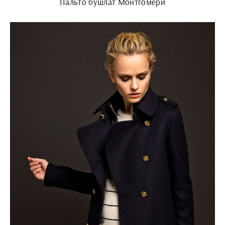
Пальто бушлат Монтгомери