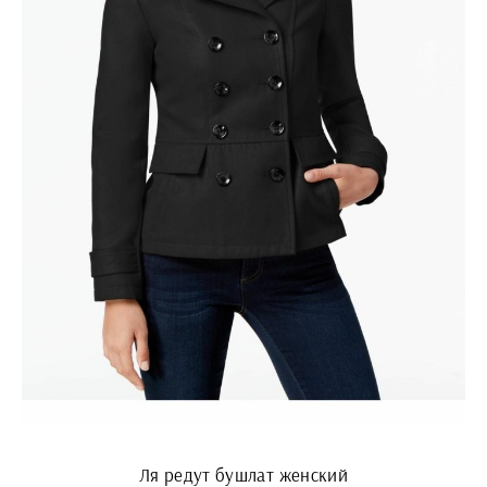
Ля редут бушлат женский