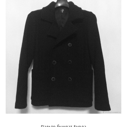
Пальто бушлат Бурда