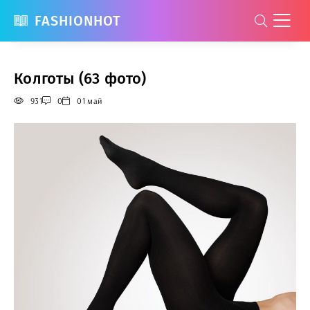
FASHIONHOT
Колготы (63 фото)
931
0
01 май