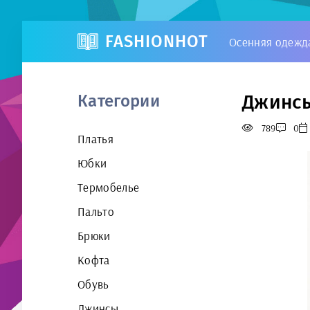
FASHIONHOT
Осенняя одежд
Джинсы
Категории
789
0
Платья
Юбки
Термобелье
Пальто
Брюки
Кофта
Обувь
Джинсы