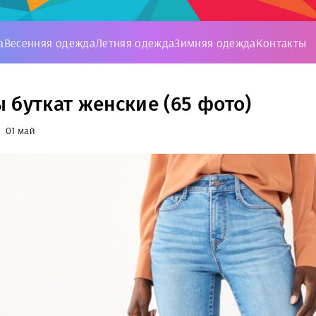
а
Весенняя одежда
Летняя одежда
Зимняя одежда
Контакты
 буткат женские (65 фото)
01 май