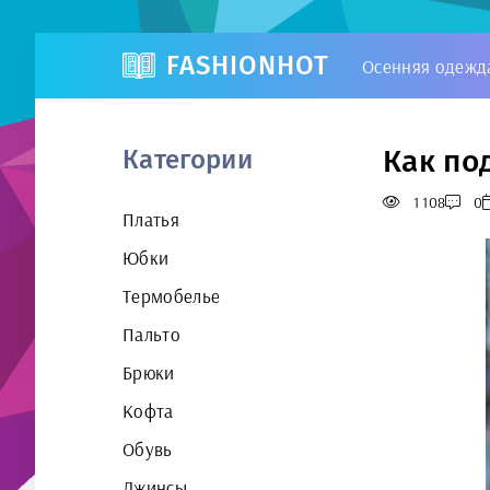
FASHIONHOT
Осенняя одежд
Как по
Категории
1 108
0
Платья
Юбки
Термобелье
Пальто
Брюки
Кофта
Обувь
Джинсы