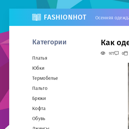
FASHIONHOT
Осенняя одежд
Как од
Категории
977
0
Платья
Юбки
Термобелье
Пальто
Брюки
Кофта
Обувь
Джинсы