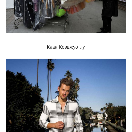
Каан Козджуоглу