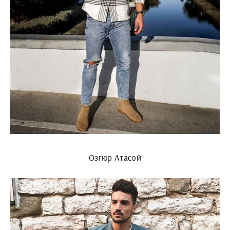
Озгюр Атасой