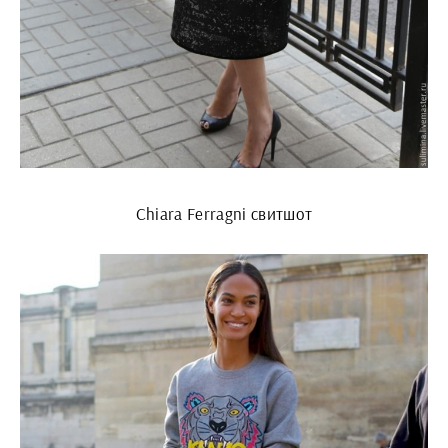
Chiara Ferragni свитшот