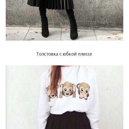
Толстовка с юбкой плиссе