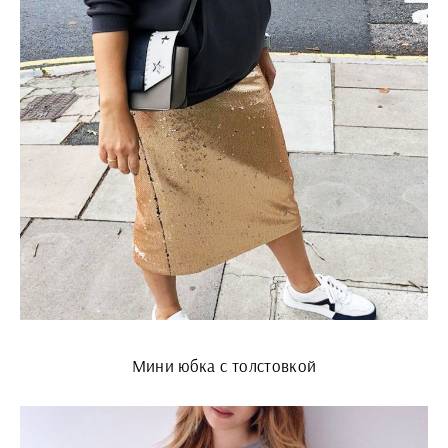
Мини юбка с толстовкой