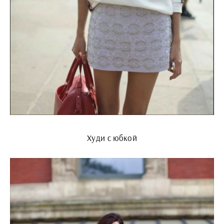
Худи с юбкой