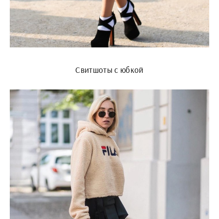
Свитшоты с юбкой