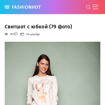
FASHIONHOT
Свитшот с юбкой (79 фото)
897
0
06 декабрь