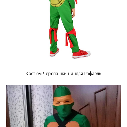
Костюм Черепашки ниндзя Рафаэль