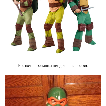
Костюм черепашка ниндзя на валберис