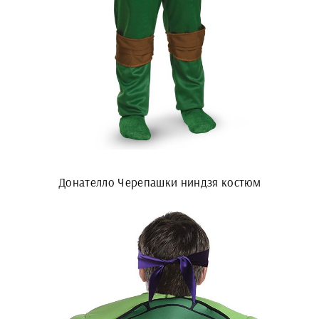
Донателло Черепашки ниндзя костюм