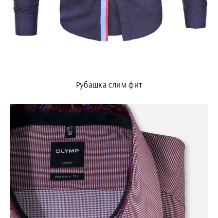
Рубашка слим фит