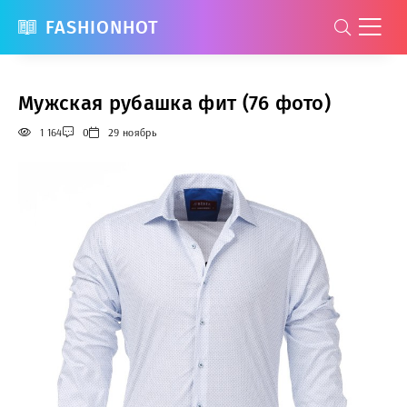
FASHIONHOT
Мужская рубашка фит (76 фото)
1 164
0
29 ноябрь