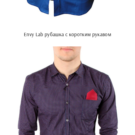
Envy Lab рубашка с коротким рукавом