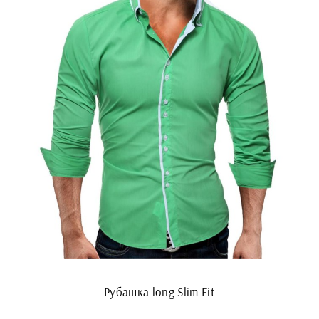
Рубашка long Slim Fit