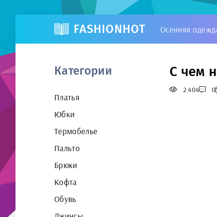
FASHIONHOT
Осенняя одежд
С чем 
Категории
2 404
0
Платья
Юбки
Термобелье
Пальто
Брюки
Кофта
Обувь
Джинсы