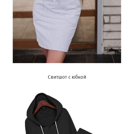
Свитшот с юбкой