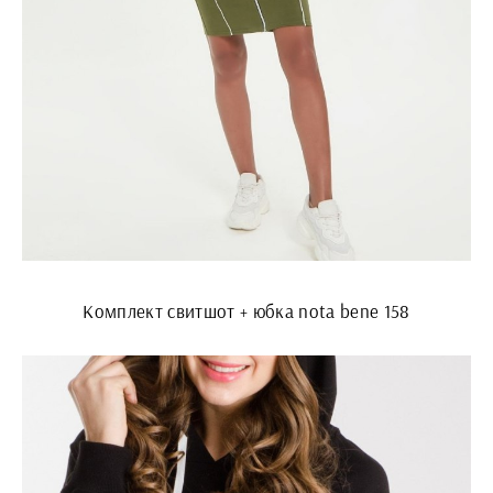
Комплект свитшот + юбка nota bene 158