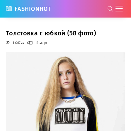
FASHIONHOT
Толстовка с юбкой (58 фото)
1 067
0
12 март