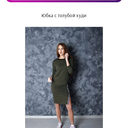
Юбка с голубой худи