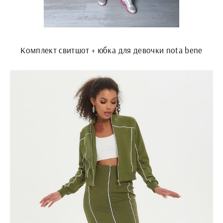
Комплект свитшот + юбка для девочки nota bene