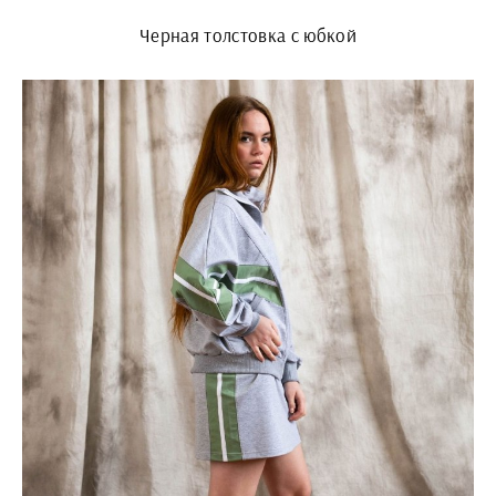
Черная толстовка с юбкой