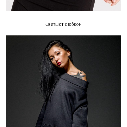
Свитшот с юбкой