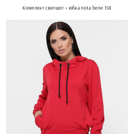
Комплект свитшот + юбка nota bene 158