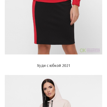
Худи с юбкой 2021